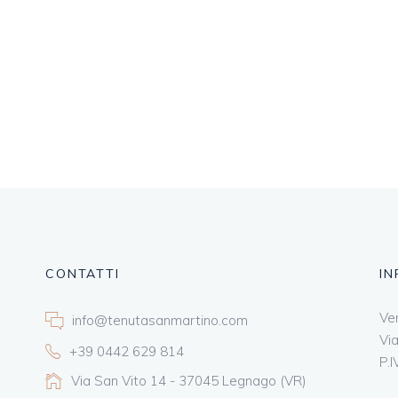
CONTATTI
IN
Ver
info@tenutasanmartino.com
Vi
+39 0442 629 814
P.
Via San Vito 14 - 37045 Legnago (VR)