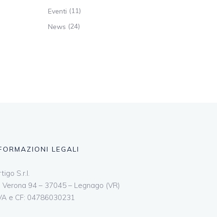
(11)
Eventi
(24)
News
FORMAZIONI LEGALI
tigo S.r.l.
a Verona 94 – 37045 – Legnago (VR)
IVA e CF: 04786030231